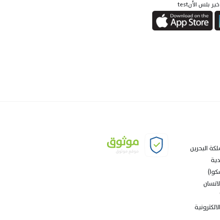
 بلس الأنtest
لكة البحرين
دية
كوا)
انسان
الكترونية