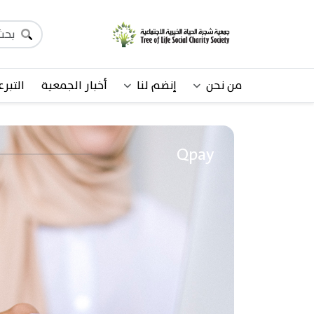
من نحن
إنضم لنا
أخبار الجمعية
التبرع
Qpay