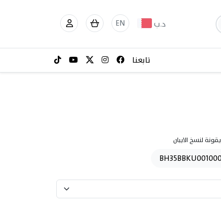
EN
د.ب
تابعنا
قونة لنسخ الايبان