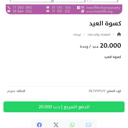
كسوة العيد
المنتجات والخدمات
تبرعات
20.000
د.ب
/ وحدة
كسوة العيد
كود المنتج:
S5L7VVFUJY
الحالة:
متوفر
الدفع السريع | د.ب
20.000