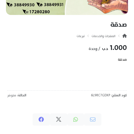
صدقة
المنتجات والخدمات
تبرعات
1.000
د.ب
/ وحدة
صدقة
كود المنتج:
6L9RC7GDXP
الحالة:
متوفر