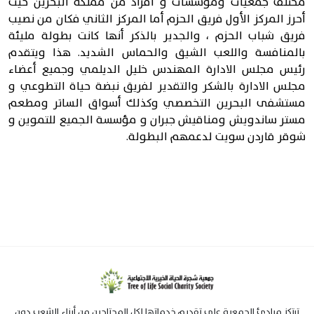
مختلف جمعيات ومؤسسات و أفراد من مملكة البحرين حيث
أحرز المركز الأول فريق الحزم أما المركز الثاني فكان من نصيب
فريق شباب الحزم ، والجدير بالذكر أنها كانت بطولة مليئة
بالمنافسة واللعب الشيق والحماس الشديد. هذا ويتقدم
رئيس مجلس الادارة المهندس خليل الديلمي وجميع أعضاء
مجلس الادارة بالشكر والتقدير لفريق نبضة حياة التطوعي و
مستشفى البحرين التخصصي وكذلك أسواق الساتر ومطعم
مستر ساندويش ومناقيش جبران و مؤسسة الجميع للتموين و
شوقر قاردن سويت لدعمهم البطولة.
ترتكز مبادئ الجمعية على تقديم خدماتها لكل المحتاجين من أبناء الشعب دون