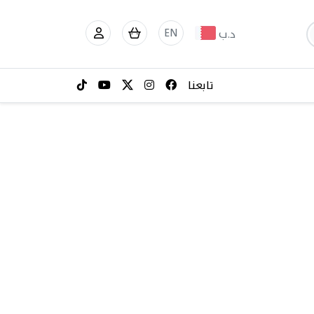
EN
د.ب
تابعنا