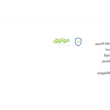
لكة البحرين
دية
كوا)
انسان
الكترونية