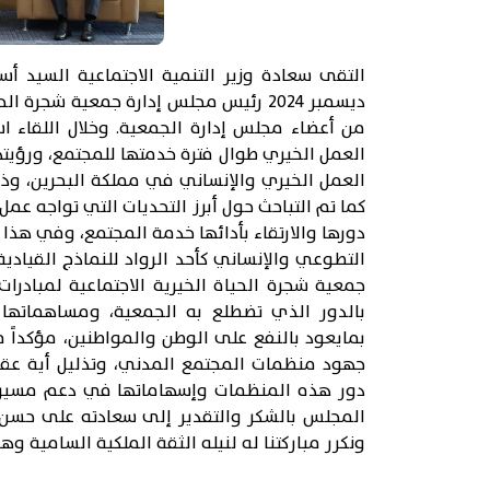
ديسمبر 2024 رئيس مجلس إدارة جمعية شج
من أعضاء مجلس إدارة الجمعية. وخلال اللقاء ا
العمل الخيري طوال فترة خدمتها للمجتمع، ورؤيت
العمل الخيري والإنساني في مملكة البحرين، وذ
كما تم التباحث حول أبرز التحديات التي تواجه عم
دورها والارتقاء بأدائها خدمة المجتمع، وفي هذا
التطوعي والإنساني كأحد الرواد للنماذج القياد
جمعية شجرة الحياة الخيرية الاجتماعية لمبادرات
بالدور الذي تضطلع به الجمعية، ومساهماتها وخ
بمايعود بالنفع على الوطن والمواطنين، مؤكداً ف
جهود منظمات المجتمع المدني، وتذليل أية عقبات
دور هذه المنظمات وإسهاماتها في دعم مسيرة 
المجلس بالشكر والتقدير إلى سعادته على حسن اس
ونكرر مباركتنا له لنيله الثقة الملكية السامية وه