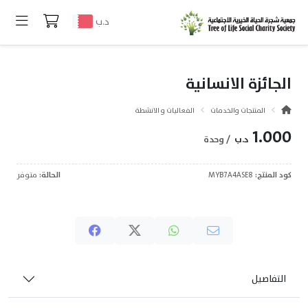
د.ب
الجائزة الانسانية
المنتجات والخدمات
الفعاليات و الانشطة
1.000
د.ب
/ وحدة
كود المنتج:
MYB7A4ASE8
الحالة:
متوفر
التفاصيل